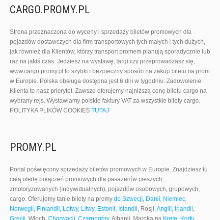
CARGO.PROMY.PL
Strona przeznaczona do wyceny i sprzedaży biletów promowych dla
pojazdów dostawczych dla firm transportowych tych małych i tych dużych,
jak również dla Klientów, którzy transport promem planują sporadycznie lub
raz na jakiś czas. Jedziesz na wystawę, targi czy przeprowadzasz się,
www.cargo.promy.pl to szybki i bezpieczny sposób na zakup biletu na prom
w Europie. Polska obsługa dostępna jest 6 dni w tygodniu. Zadowolenie
Klienta to nasz priorytet. Zawsze oferujemy najniższą cenę biletu cargo na
wybrany rejs. Wystawiamy polskie faktury VAT za wszystkie bilety cargo.
POLITYKA PLIKÓW COOKIES
TUTAJ
PROMY.PL
Portal poświęcony sprzedaży biletów promowych w Europie. Znajdziesz tu
całą ofertę połączeń promowych dla pasażerów pieszych,
zmotoryzowanych (indywidualnych), pojazdów osobowych, grupowych,
cargo. Oferujemy tanie bilety na promy
do Szwecji
,
Danii
,
Niemiec
,
Norwegii
,
Finlandii
,
Łotwy
,
Litwy
,
Estonii
,
Islandii
, Rosji,
Anglii
,
Irlandii
,
Grecji
, Włoch,
Chorwacji
,
Czarnogóry
, Albanii, Maroka na
Kretę
,
Korfu
,