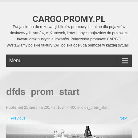
CARGO.PROMY.PL
Twoja strona do rezerwacji biletów promowych online dla pojazdów
dostawczych: vanów, ciężarówek, tirów i innych pojazdów do przewozu
towaru oraz pustych autokarów. Połączenia promowe CARGO.
Wystawiamy polskie faktury VAT, polska obsługa pomoże w każdej sytuacji.
Menu
dfds_prom_start
Published
25 sierpnia 2017
at
1024 × 400
in
dfds_prom_start
←
Previous
Next
→