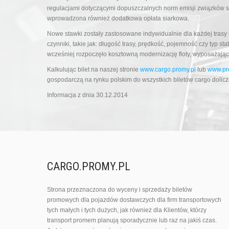
regulacjami dotyczącymi dopuszczalnych norm emisji związków si
wprowadzona również dodatkowa opłata siarkowa.
Nowe stawki zostały zastosowane indywidualnie dla każdej trasy i
czynniki, takie jak: długość trasy, prędkość, pojemność czy typ 
wcześniej rozpoczęło kosztowną modernizację floty, wyposażając 
Kalkulując bilet na naszej stronie
www.cargo.promy.pl
lub
www.pr
gospodarczą na rynku polskim do wszystkich biletów cargo doli
Informacja z dnia 30.12.2014
CARGO.PROMY.PL
Strona przeznaczona do wyceny i sprzedaży biletów
promowych dla pojazdów dostawczych dla firm transportowych
tych małych i tych dużych, jak również dla Klientów, którzy
transport promem planują sporadycznie lub raz na jakiś czas.