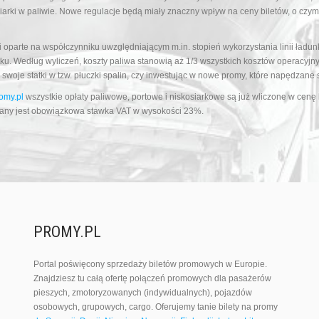
arki w paliwie. Nowe regulacje będą miały znaczny wpływ na ceny biletów, o czym
 oparte na współczynniku uwzględniającym m.in. stopień wykorzystania linii ładunk
statku. Według wyliczeń, koszty paliwa stanowią aż 1/3 wszystkich kosztów operac
swoje statki w tzw. płuczki spalin, czy inwestując w nowe promy, które napędzane
omy.pl
wszystkie opłaty paliwowe, portowe i niskosiarkowe są już wliczone w cenę
czany jest obowiązkowa stawka VAT w wysokości 23%.
PROMY.PL
Portal poświęcony sprzedaży biletów promowych w Europie.
Znajdziesz tu całą ofertę połączeń promowych dla pasażerów
pieszych, zmotoryzowanych (indywidualnych), pojazdów
osobowych, grupowych, cargo. Oferujemy tanie bilety na promy