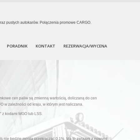
u oraz pustych autokarów. Połączenia promowe CARGO.
PORADNIK
KONTAKT
REZERWACJA/WYCENA
owe cen paliw są zmienną wartością, doliczaną do cen
 w zależności od kraju, w którym jest naliczana.
a” z kodami MGO lub LSS.
0% nie będzie mogła przekraczać 0,1%. Ma to związek z nowymi