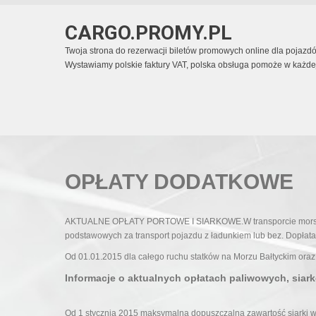
CARGO.PROMY.PL
Twoja strona do rezerwacji biletów promowych online dla pojaz
Wystawiamy polskie faktury VAT, polska obsługa pomoże w każdej 
OPŁATY DODATKOWE
AKTUALNE OPŁATY PORTOWE I SIARKOWE.W transporcie morskim, t
podstawowych za transport pojazdu z ładunkiem lub bez. Dopłata 
Od 01.01.2015 dla całego ruchu statków na Morzu Bałtyckim ora
Informacje o aktualnych opłatach paliwowych, siar
Od 1 stycznia 2015 maksymalna dopuszczalna zawartość siarki w