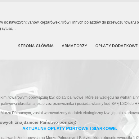
dów dostawczych: vanów, ciężarówek, tirów i innych pojazdów do przewozu towar
sytuacji.
STRONA GŁÓWNA
ARMATORZY
OPŁATY DODATKOWE
owarowym obowiązują tzw. opłaty paliwowe, które ze względu na wahania rynk
paliwowa określana jest przez przewoźnika i posiada własny kod BAF, LSO lub HFO
z Morzu Północnym, został wprowadzony dodatek ekologiczny tzw. „opłata siarkow
kowych znajdziecie Państwo poniżej:
AKTUALNE OPŁATY PORTOWE I SIARKOWE.
 paliwach żeglugowych na Morzu Północnym i Bałtyku, która obecnie wynosiła 1,