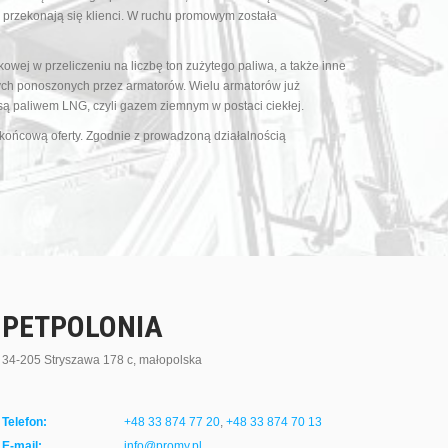
 przekonają się klienci. W ruchu promowym została
owej w przeliczeniu na liczbę ton zużytego paliwa, a także inne
yjnych ponoszonych przez armatorów. Wielu armatorów już
 są paliwem LNG, czyli gazem ziemnym w postaci ciekłej.
 końcową oferty. Zgodnie z prowadzoną działalnością
PETPOLONIA
34-205 Stryszawa 178 c, małopolska
Telefon:
+48 33 874 77 20
,
+48 33 874 70 13
E-mail:
info@promy.pl