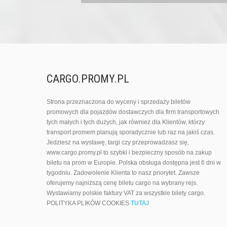
CARGO.PROMY.PL
Strona przeznaczona do wyceny i sprzedaży biletów
promowych dla pojazdów dostawczych dla firm transportowych
tych małych i tych dużych, jak również dla Klientów, którzy
transport promem planują sporadycznie lub raz na jakiś czas.
Jedziesz na wystawę, targi czy przeprowadzasz się,
www.cargo.promy.pl to szybki i bezpieczny sposób na zakup
biletu na prom w Europie. Polska obsługa dostępna jest 6 dni w
tygodniu. Zadowolenie Klienta to nasz priorytet. Zawsze
oferujemy najniższą cenę biletu cargo na wybrany rejs.
Wystawiamy polskie faktury VAT za wszystkie bilety cargo.
POLITYKA PLIKÓW COOKIES
TUTAJ