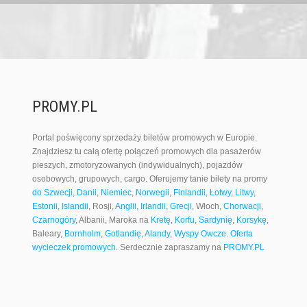
PROMY.PL
Portal poświęcony sprzedaży biletów promowych w Europie.
Znajdziesz tu całą ofertę połączeń promowych dla pasażerów
pieszych, zmotoryzowanych (indywidualnych), pojazdów
osobowych, grupowych, cargo. Oferujemy tanie bilety na promy
do Szwecji
,
Danii
,
Niemiec
,
Norwegii
,
Finlandii
,
Łotwy
,
Litwy
,
Estonii
,
Islandii
, Rosji,
Anglii
,
Irlandii
,
Grecji
, Włoch,
Chorwacji
,
Czarnogóry
, Albanii, Maroka na
Kretę
,
Korfu
,
Sardynię
,
Korsykę
,
Baleary,
Bornholm
,
Gotlandię
,
Alandy
,
Wyspy Owcze
.
Oferta
wycieczek promowych
. Serdecznie zapraszamy na
PROMY.PL