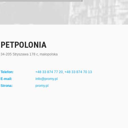
PETPOLONIA
34-205 Stryszawa 178 c, małopolska
Telefon:
+48 33 874 77 20
,
+48 33 874 70 13
E-mail:
info@promy.pl
Strona:
promy.pl