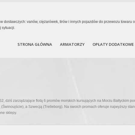
dów dostawczych: vanów, ciężarówek, tirów i innych pojazdów do przewozu towar
sytuacji.
STRONA GŁÓWNA
ARMATORZY
OPŁATY DODATKOWE
962, dziś zarządzające flotą 6 promów morskich kursujących na Morzu Bałtyckim 
 (Świnoujście), a Szwecją (Trelleborg). Na swoich promach oferuje najwyższy st
ne sklepy.