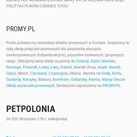
wybrany rejs. Wystawiamy polskie faktury VAT za wszystkie bilety cargo.
POLITYKA PLIKÓW COOKIES
TUTAJ
PROMY.PL
Portal poświęcony sprzedaży biletów promowych w Europie. Znajdziesz tu
całą ofertę połączeń promowych dla pasażerów pieszych,
zmotoryzowanych (indywidualnych), pojazdów osobowych, grupowych,
cargo. Oferujemy tanie bilety na promy
do Szwecji
,
Danii
,
Niemiec
,
Norwegii
,
Finlandii
,
Łotwy
,
Litwy
,
Estonii
,
Islandii
, Rosji,
Anglii
,
Irlandii
,
Grecji
, Włoch,
Chorwacji
,
Czarnogóry
, Albanii, Maroka na
Kretę
,
Korfu
,
Sardynię
,
Korsykę
, Baleary,
Bornholm
,
Gotlandię
,
Alandy
,
Wyspy Owcze
.
Oferta wycieczek promowych
. Serdecznie zapraszamy na
PROMY.PL
PETPOLONIA
34-205 Stryszawa 178 c, małopolska