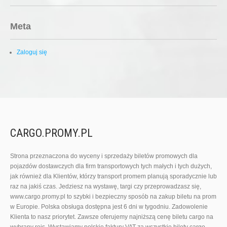
i
g
a
Meta
t
i
o
Zaloguj się
n
CARGO.PROMY.PL
Strona przeznaczona do wyceny i sprzedaży biletów promowych dla
pojazdów dostawczych dla firm transportowych tych małych i tych dużych,
jak również dla Klientów, którzy transport promem planują sporadycznie lub
raz na jakiś czas. Jedziesz na wystawę, targi czy przeprowadzasz się,
www.cargo.promy.pl to szybki i bezpieczny sposób na zakup biletu na prom
w Europie. Polska obsługa dostępna jest 6 dni w tygodniu. Zadowolenie
Klienta to nasz priorytet. Zawsze oferujemy najniższą cenę biletu cargo na