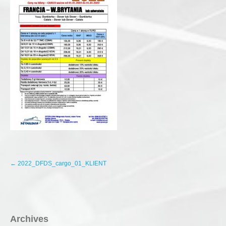
P
←
2022_DFDS_cargo_01_KLIENT
o
s
t
n
a
v
Archives